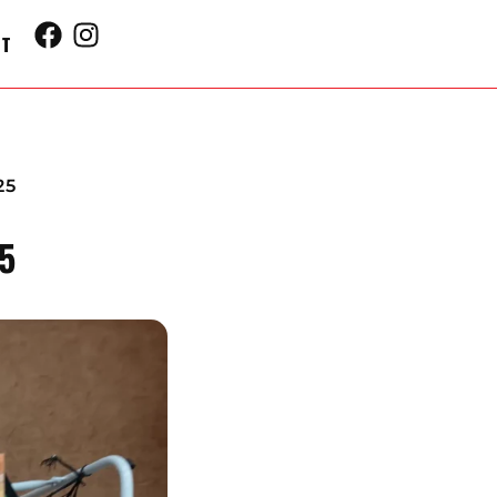
CT
25
5