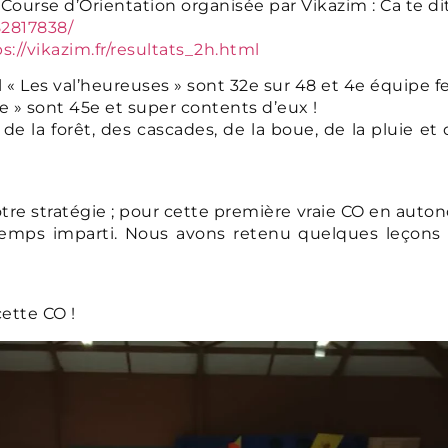
 Course d’Orientation organisée par Vikazim : Ca te di
2817838/
s://vikazim.fr/resultats_2h.html
l « Les val’heureuses » sont 32e sur 48 et 4e équipe
e » sont 45e et super contents d’eux !
de la forêt, des cascades, de la boue, de la pluie et
 stratégie ; pour cette première vraie CO en autono
temps imparti. Nous avons retenu quelques leçons 
ette CO !