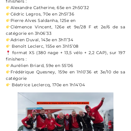
finishers :
Alexandre Catherine, 65e en 2h50’32
Cédric Legros, 70e en 2h51’36
Pierre Alves Saldanha, 125e en
Clémence Vincent, 126e et 9e/28 F et 2e/6 de sa
catégorie en 3h06’33
Adrien Duval, 143e en 3h11’34
Benoît Leclerc, 155e en 3h15’08
format XS (380 nage + 13,5 vélo + 2,2 CAP), sur 197
finishers :
Aurélien Briard, 59e en 55’06
Frédérique Quesney, 159e en 1h10’36 et 3e/10 de sa
catégorie
Béatrice Leclercq, 170e en 1h14’04