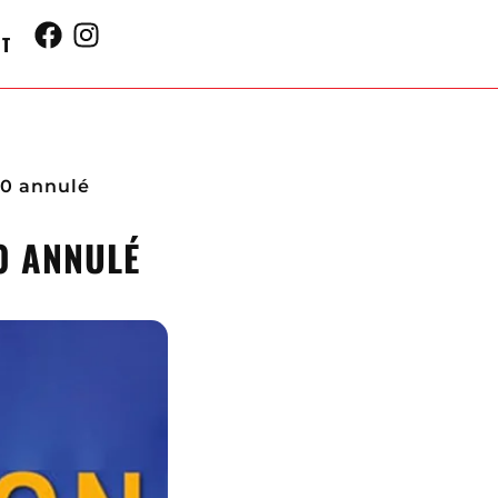
CT
20 annulé
0 ANNULÉ