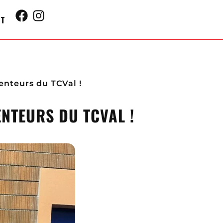
CT
enteurs du TCVal !
ENTEURS DU TCVAL !