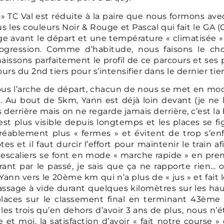
n » TC Val est réduite à la paire que nous formons av
us les couleurs Noir & Rouge et Pascal qui fait le GA
age avant le départ et une température « climatisée »
ogression. Comme d’habitude, nous faisons le ch
ssons parfaitement le profil de ce parcours et ses piè
cours du 2nd tiers pour s’intensifier dans le dernier t
us l’arche de départ, chacun de nous se met en mode 
». Au bout de 5km, Yann est déjà loin devant (je ne 
rrière mais on ne regarde jamais derrière, c’est la 
n’est plus visible depuis longtemps et les places se 
éablement plus « fermes » et évitent de trop s’enfo
es et il faut durcir l’effort pour maintenir le train 
n escaliers se font en mode « marche rapide » en pre
ourant par le passé, je sais que ça ne rapporte rie
 Yann vers le 20ème km qui n’a plus de « jus » et fait 
assage à vide durant quelques kilomètres sur les hau
places sur le classement final en terminant 43ème 
es trois qu’en dehors d’avoir 3 ans de plus, nous n’
 et moi, la satisfaction d’avoir « fait notre cours