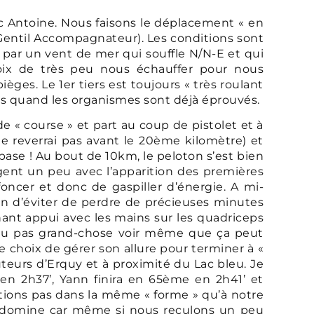
ec Antoine. Nous faisons le déplacement « en
 (Gentil Accompagnateur). Les conditions sont
 par un vent de mer qui souffle N/N-E et qui
oix de très peu nous échauffer pour nous
ges. Le 1er tiers est toujours « très roulant
iers quand les organismes sont déjà éprouvés.
« course » et part au coup de pistolet et à
le reverrai pas avant le 20ème kilomètre) et
base ! Au bout de 10km, le peloton s’est bien
figent un peu avec l’apparition des premières
ncer et donc de gaspiller d’énergie. A mi-
afin d’éviter de perdre de précieuses minutes
nant appui avec les mains sur les quadriceps
n… ou pas grand-chose voir même que ça peut
le choix de gérer son allure pour terminer à «
teurs d’Erquy et à proximité du Lac bleu. Je
en 2h37’, Yann finira en 65ème en 2h41’ et
étions pas dans la même « forme » qu’à notre
e » domine car même si nous reculons un peu