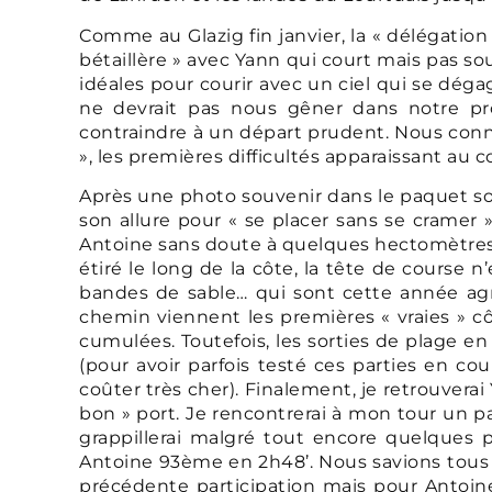
Comme au Glazig fin janvier, la « délégatio
bétaillère » avec Yann qui court mais pas so
idéales pour courir avec un ciel qui se dég
ne devrait pas nous gêner dans notre pr
contraindre à un départ prudent. Nous connai
», les premières difficultés apparaissant au 
Après une photo souvenir dans le paquet so
son allure pour « se placer sans se cramer 
Antoine sans doute à quelques hectomètres de
étiré le long de la côte, la tête de course 
bandes de sable… qui sont cette année agr
chemin viennent les premières « vraies » côt
cumulées. Toutefois, les sorties de plage e
(pour avoir parfois testé ces parties en c
coûter très cher). Finalement, je retrouverai
bon » port. Je rencontrerai à mon tour un p
grappillerai malgré tout encore quelques 
Antoine 93ème en 2h48’. Nous savions tous l
précédente participation mais pour Antoine