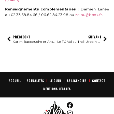
Renseignements complémentaires
: Damien Lanée
au 02.33.58.84.66 / 06.62.84.23.98 ou
zelou@bbox.fr
.
PRÉCÉDENT
SUIVANT
Karim Baccouche et Antoine Turpin au Trail d’Erquy le 30 Avril 2022
Le TC Val au Trail Urbain de Granville le 1er Juillet 2022
ACCUEIL
ACTUALITÉS
LE CLUB
SE LICENCIER
CONTACT
MENTIONS LÉGALES