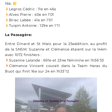
16k.
Legros Cédric : 11e en 46s
Alves Pierre : 40e en 1’01
Briac Labée : 41e en 1’01
Turpin Antoine : 129e en 1’11
La Passagère:
Entre Dinard et St Malo pour la 25eédition, au profit
de la SNSM. Suzanne et Clémence étaient sur la 14km
avec 1072 finishers :
Suzanne Lalande : 691e et 234e féminine en 1h36’33
Clémence Vincent courait dans la Team Haras du
Buot qui finit 16e sur 24 en 1h33’12