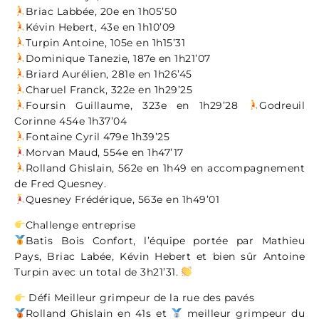
‍Briac Labbée, 20e en 1h05’50
‍Kévin Hebert, 43e en 1h10’09
Turpin Antoine, 105e en 1h15’31
‍Dominique Tanezie, 187e en 1h21’07
‍Briard Aurélien, 281e en 1h26’45
‍Charuel Franck, 322e en 1h29’25
‍Foursin Guillaume, 323e en 1h29’28
‍Godreuil
Corinne 454e 1h37’04
‍Fontaine Cyril 479e 1h39’25
Morvan Maud, 554e en 1h47’17
‍Rolland Ghislain, 562e en 1h49 en accompagnement
de Fred Quesney.
Quesney Frédérique, 563e en 1h49’01
Challenge entreprise
Batis Bois Confort, l’équipe portée par Mathieu
Pays, Briac Labée, Kévin Hebert et bien sûr Antoine
Turpin avec un total de 3h21’31.
Défi Meilleur grimpeur de la rue des pavés
Rolland Ghislain en 41s et
meilleur grimpeur du