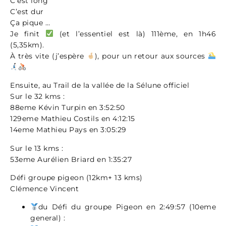
C’est long
C’est dur
Ça pique …
Je finit
(et l’essentiel est là) 111ème, en 1h46
(5,35km).
À très vite (j’espère
), pour un retour aux sources
Ensuite, au Trail de la vallée de la Sélune officiel
Sur le 32 kms :
88eme Kévin Turpin en 3:52:50
129eme Mathieu Costils en 4:12:15
14eme Mathieu Pays en 3:05:29
Sur le 13 kms :
53eme Aurélien Briard en 1:35:27
Défi groupe pigeon (12km+ 13 kms)
Clémence Vincent
du Défi du groupe Pigeon en 2:49:57 (10eme
general) :